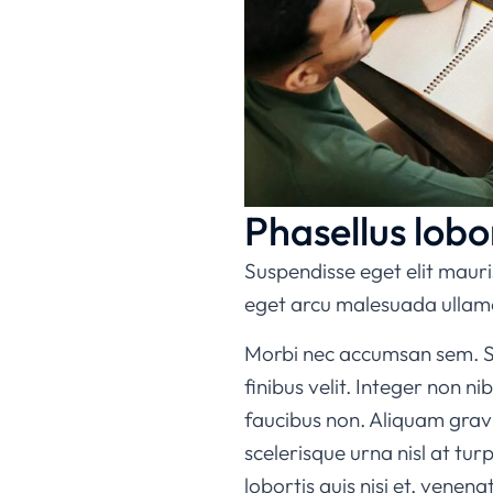
Phasellus lobo
Suspendisse eget elit mauris.
eget arcu malesuada ullam
Morbi nec accumsan sem. Susp
finibus velit. Integer non 
faucibus non. Aliquam gravid
scelerisque urna nisl at tur
lobortis quis nisi et, venen