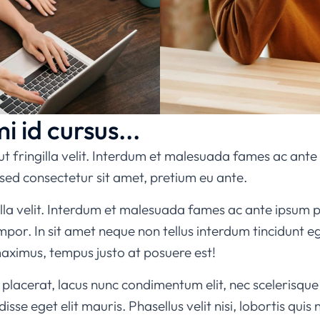
i id cursus...
 ut fringilla velit. Interdum et malesuada fames ac ante
ed consectetur sit amet, pretium eu ante.
illa velit. Interdum et malesuada fames ac ante ipsum pr
empor. In sit amet neque non tellus interdum tincidunt 
maximus, tempus justo at posuere est!
 placerat, lacus nunc condimentum elit, nec scelerisque 
e eget elit mauris. Phasellus velit nisi, lobortis quis ni