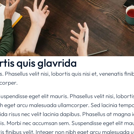
rtis quis glavrida
 Phasellus velit nisi, lobortis quis nisi et, venenatis fini
corper.
endisse eget elit mauris. Phasellus velit nisi, lobortis 
nibh eget arcu malesuada ullamcorper. Sed lacinia tempor
a risus nec velit lacinia dapibus. Phasellus at magna id 
pis. Morbi nec accumsan sem. Suspendisse eget elit mauri
atis finibus velit. Integer non nibh eget arcu malesuada 