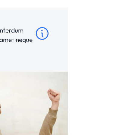
 interdum
it amet neque