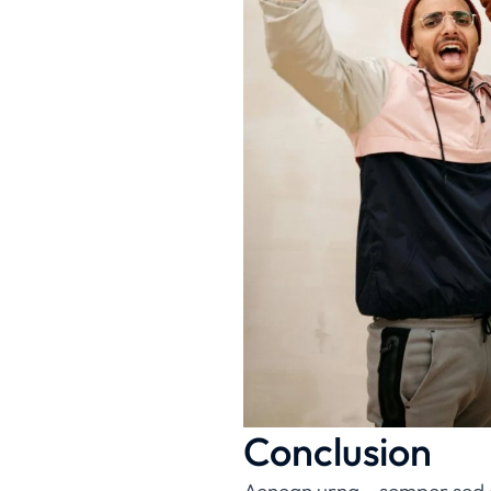
Conclusion
Aenean urna – semper sed con